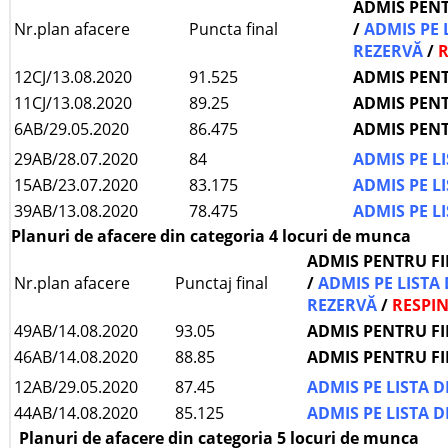
ADMIS PEN
Nr.plan afacere
Puncta final
/
ADMIS PE 
REZERVĂ
/
R
12CJ/13.08.2020
91.525
ADMIS PEN
11CJ/13.08.2020
89.25
ADMIS PEN
6AB/29.05.2020
86.475
ADMIS PEN
29AB/28.07.2020
84
ADMIS PE L
15AB/23.07.2020
83.175
ADMIS PE L
39AB/13.08.2020
78.475
ADMIS PE L
Planuri de afacere din categoria 4 locuri de munca
ADMIS PENTRU F
Nr.plan afacere
Punctaj final
/
ADMIS PE LISTA 
REZERVĂ
/
RESPI
49AB/14.08.2020
93.05
ADMIS PENTRU F
46AB/14.08.2020
88.85
ADMIS PENTRU F
12AB/29.05.2020
87.45
ADMIS PE LISTA 
44AB/14.08.2020
85.125
ADMIS PE LISTA 
Planuri de afacere din categoria 5 locuri de munca