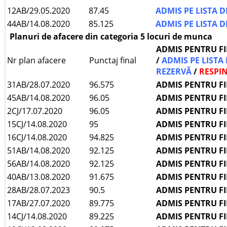
12AB/29.05.2020
87.45
ADMIS PE LISTA 
44AB/14.08.2020
85.125
ADMIS PE LISTA 
Planuri de afacere din categoria 5 locuri de munca
ADMIS PENTRU F
Nr plan afacere
Punctaj final
/
ADMIS PE LISTA
REZERVĂ
/
RESPI
31AB/28.07.2020
96.575
ADMIS PENTRU F
45AB/14.08.2020
96.05
ADMIS PENTRU F
2CJ/17.07.2020
96.05
ADMIS PENTRU F
15CJ/14.08.2020
95
ADMIS PENTRU F
16CJ/14.08.2020
94.825
ADMIS PENTRU F
51AB/14.08.2020
92.125
ADMIS PENTRU F
56AB/14.08.2020
92.125
ADMIS PENTRU F
40AB/13.08.2020
91.675
ADMIS PENTRU F
28AB/28.07.2023
90.5
ADMIS PENTRU F
17AB/27.07.2020
89.775
ADMIS PENTRU F
14CJ/14.08.2020
89.225
ADMIS PENTRU F