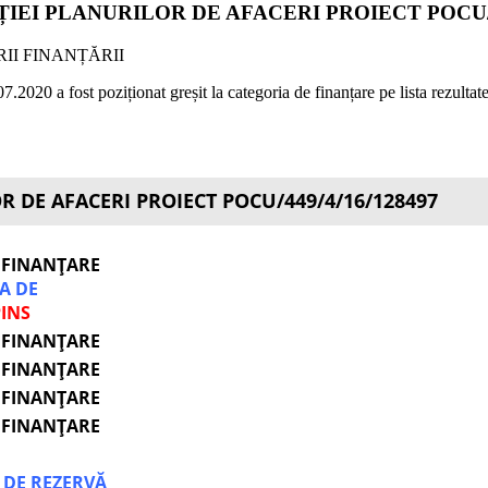
EI PLANURILOR DE AFACERI PROIECT POCU/44
II FINANȚĂRII
2020 a fost poziționat greșit la categoria de finanțare pe lista rezultate
R DE AFACERI PROIECT POCU/449/4/16/128497
 FINANȚARE
TA DE
INS
 FINANȚARE
 FINANȚARE
 FINANȚARE
 FINANȚARE
A DE REZERVĂ