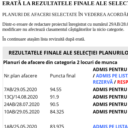
ERATĂ LA REZULTATELE FINALE ALE SELECȚI
PLANURI DE AFACERI SELECTATE ÎN VEDEREA ACORDĂR
Dintr-o eroare de redactare proiectul înregistrat cu numărul 29AB/28.07.
modificare nu afectează clasamentul câștigătorilor la nicio categorie.
În continuare atașăm lista revizuită după erată.
REZULTATELE FINALE ALE SELECȚIEI PLANURILO
Planuri de afacere din categoria 2 locuri de munca
ADMIS PENTRU
Nr.plan afacere
Puncta final
/
ADMIS PE LIS
REZERVĂ
/
RESP
7AB/29.05.2020
94.55
ADMIS PENTRU
13CJ/14.08.2020
91.9
ADMIS PENTRU
24AB/28.07.2020
90.5
ADMIS PENTRU
10AB/29.05.2020
84.325
ADMIS PENTRU
1AB/25.05.2020
83.975
ADMIS PE LIST