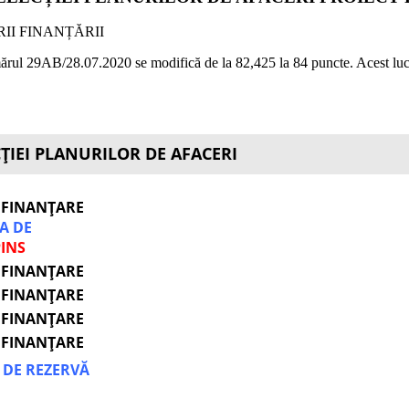
II FINANȚĂRII
umărul 29AB/28.07.2020 se modifică de la 82,425 la 84 puncte. Acest luc
CȚIEI PLANURILOR DE AFACERI
 FINANȚARE
TA DE
INS
 FINANȚARE
 FINANȚARE
 FINANȚARE
 FINANȚARE
A DE REZERVĂ