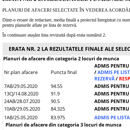
PLANURI DE AFACERI SELECTATE ÎN VEDEREA ACORDĂR
Dintr-o eroare de redactare, media finală a proiectul înregistrat cu n
pentru planurile aflate pe lista de rezervă.
În continuare atașăm lista revizuită după erata numărul 2.
ERATA NR. 2 LA REZULTATELE FINALE ALE SELE
Planuri de afacere din categoria 2 locuri de munca
ADMIS PENTRU
Nr.plan afacere
Puncta final
/
ADMIS PE LIS
REZERVĂ
/
RESP
7AB/29.05.2020
94.55
ADMIS PENTRU
13CJ/14.08.2020
91.9
ADMIS PENTRU
24AB/28.07.2020
90.5
ADMIS PENTRU
10AB/29.05.2020
84.325
ADMIS PENTRU
1AB/25.05.2020
83.975
ADMIS PE LIST
Planuri de afacere din categoria 3 locuri de munca