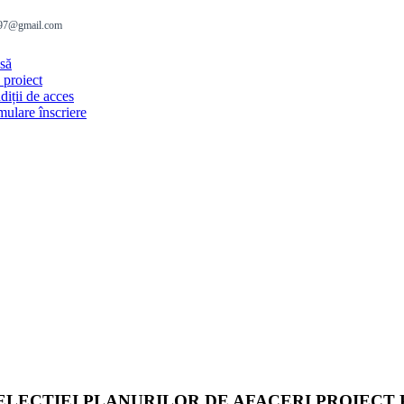
497@gmail.com
facebook
să
 proiect
iții de acces
ulare înscriere
LECȚIEI PLANURILOR DE AFACERI PROIECT PO